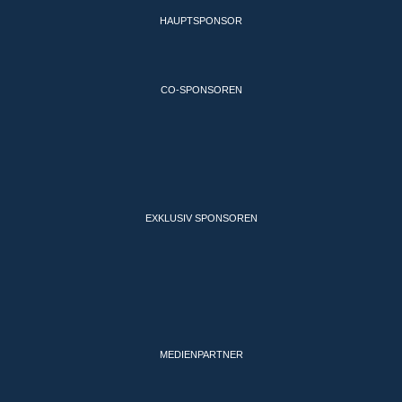
MEDIENPARTNER
GEFÖRDERT DURCH
SOOPA AUF SOCIAL MEDIA
NEWSLETTER
KONTAKT
PRESSE
DATENSCHUTZ
IMPRESSUM